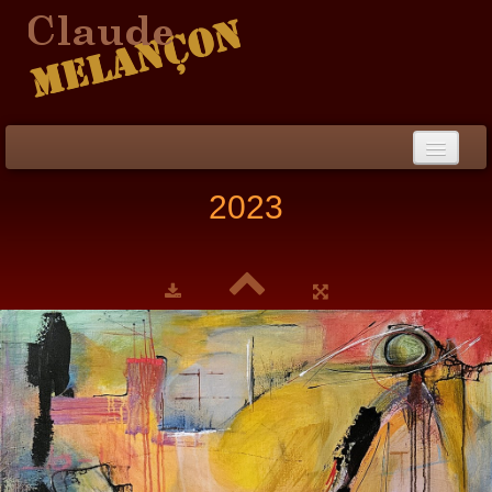
Accueil
2023
Démarche / CV
Peinture
▼
Collection
▼
Évènements
Photos
Liens