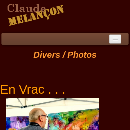
Accueil
Divers / Photos
Démarche / CV
Peinture
▼
En Vrac . . .
Collection
▼
Évènements
Photos
Liens