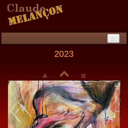
Accueil
2023
Démarche / CV
Peinture
▼
Collection
▼
Évènements
Photos
Liens