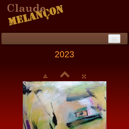
Accueil
2023
Démarche / CV
Peinture
▼
Collection
▼
Évènements
Photos
Liens