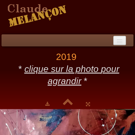
Accueil
2019
Démarche / CV
*
clique sur la photo
pour
Peinture
▼
agrandir
*
Collection
▼
Évènements
Photos
Liens