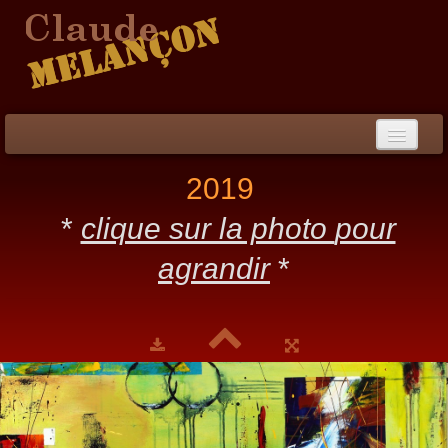
Accueil
2019
Démarche / CV
*
clique sur la photo
pour
Peinture
▼
agrandir
*
Collection
▼
Évènements
Photos
Liens