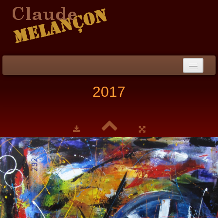
Accueil
2017
Démarche / CV
Peinture
▼
Collection
▼
Évènements
Photos
Liens