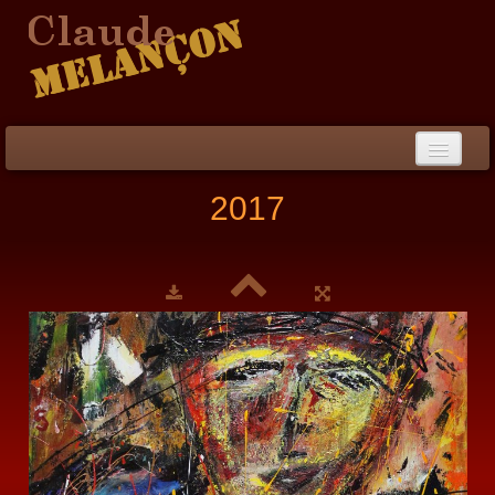
Accueil
2017
Démarche / CV
Peinture
▼
Collection
▼
Évènements
Photos
Liens