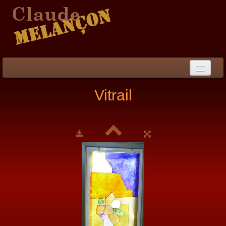
Accueil
Vitrail
Démarche / CV
Peinture
▼
Collection
▼
Évènements
Photos
Liens