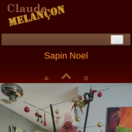
Accueil
Sapin Noel
Démarche / CV
Peinture
▼
Collection
▼
Évènements
Photos
Liens