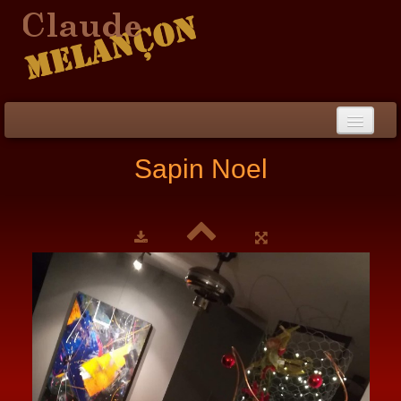
Accueil
Sapin Noel
Démarche / CV
Peinture
▼
Collection
▼
Évènements
Photos
Liens