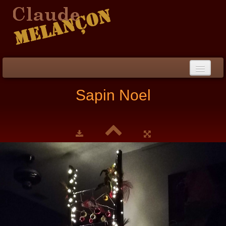
Accueil
Sapin Noel
Démarche / CV
Peinture
▼
Collection
▼
Évènements
Photos
Liens