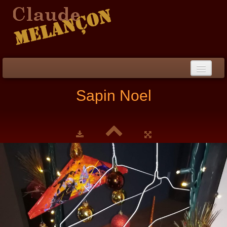
Accueil
Sapin Noel
Démarche / CV
Peinture
▼
Collection
▼
Évènements
Photos
Liens