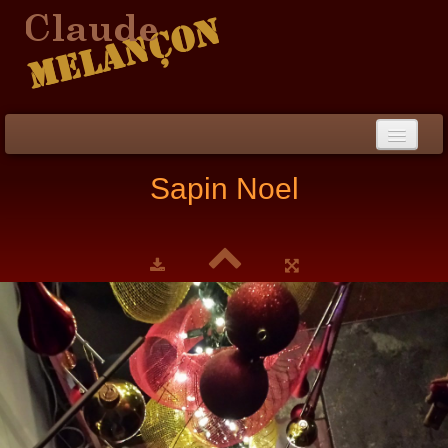
Accueil
Sapin Noel
Démarche / CV
Peinture
▼
Collection
▼
Évènements
Photos
Liens