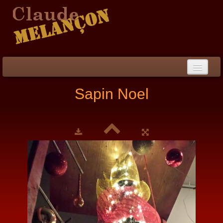
Accueil
Sapin Noel
Démarche / CV
Peinture
▼
Collection
▼
Évènements
Photos
Liens