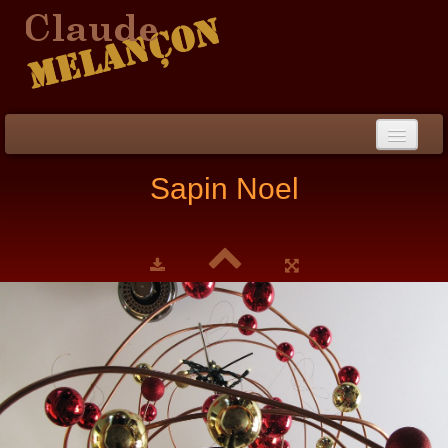
Accueil
Sapin Noel
Démarche / CV
Peinture
▼
Collection
▼
Évènements
Photos
Liens