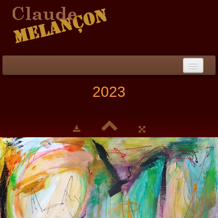
Accueil
2023
Démarche / CV
Peinture
▼
Collection
▼
Évènements
Photos
Liens