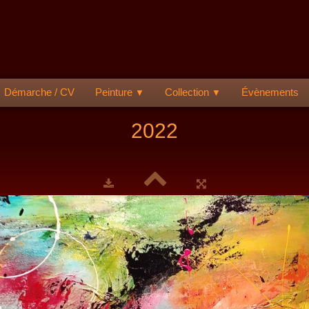
Démarche / CV
Peinture
Collection
Évènements
▼
▼
2022