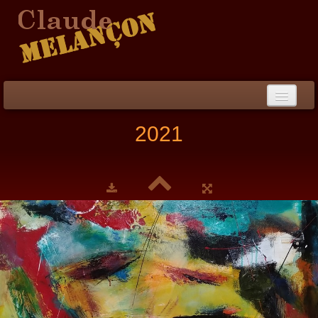
Accueil
2021
Démarche / CV
Peinture
▼
Collection
▼
Évènements
Photos
Liens