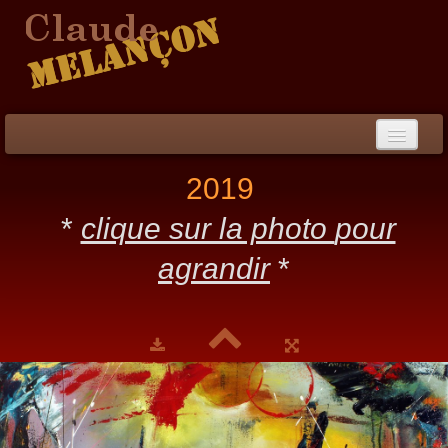
Accueil
2019
Démarche / CV
*
clique sur la photo
pour
Peinture
▼
agrandir
*
Collection
▼
Évènements
Photos
Liens