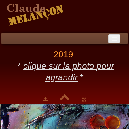
Accueil
2019
Démarche / CV
*
clique sur la photo
pour
Peinture
▼
agrandir
*
Collection
▼
Évènements
Photos
Liens