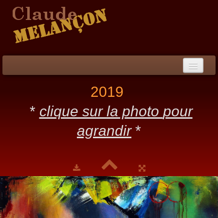
Accueil
2019
Démarche / CV
*
clique sur la photo
pour
Peinture
▼
agrandir
*
Collection
▼
Évènements
Photos
Liens