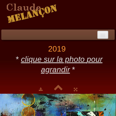
Accueil
2019
Démarche / CV
*
clique sur la photo
pour
Peinture
▼
agrandir
*
Collection
▼
Évènements
Photos
Liens