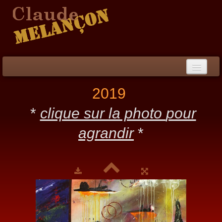
Accueil
2019
Démarche / CV
*
clique sur la photo
pour
Peinture
▼
agrandir
*
Collection
▼
Évènements
Photos
Liens