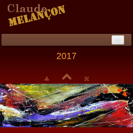
Accueil
2017
Démarche / CV
Peinture
▼
Collection
▼
Évènements
Photos
Liens