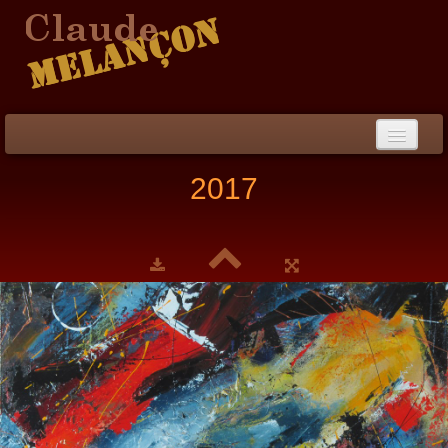
Accueil
2017
Démarche / CV
Peinture
▼
Collection
▼
Évènements
Photos
Liens