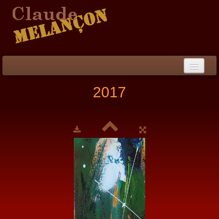
Accueil
2017
Démarche / CV
Peinture
▼
Collection
▼
Évènements
Photos
Liens