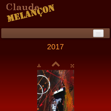
Accueil
2017
Démarche / CV
Peinture
▼
Collection
▼
Évènements
Photos
Liens