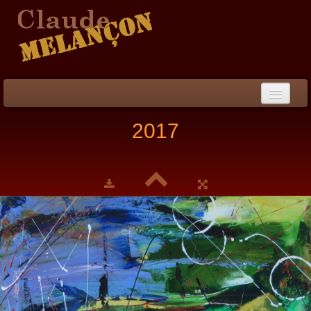
Accueil
2017
Démarche / CV
Peinture
▼
Collection
▼
Évènements
Photos
Liens