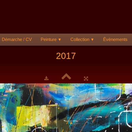
Démarche / CV
Peinture
Collection
Évènements
▼
▼
2017