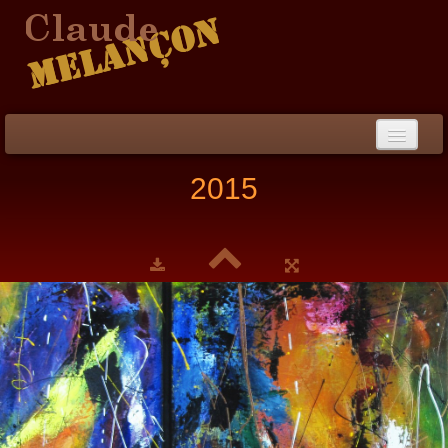
Accueil
2015
Démarche / CV
Peinture
▼
Collection
▼
Évènements
Photos
Liens