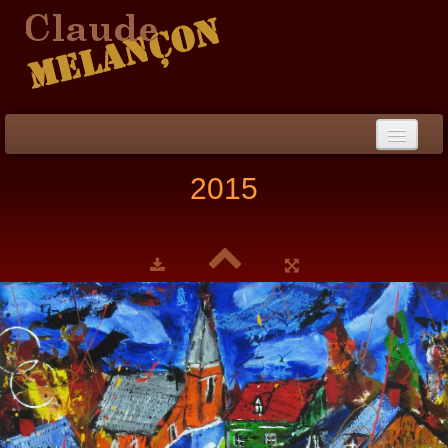
Accueil
2015
Démarche / CV
Peinture
▼
Collection
▼
Évènements
Photos
Liens