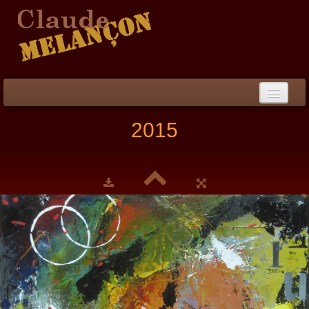
Accueil
2015
Démarche / CV
Peinture
▼
Collection
▼
Évènements
Photos
Liens