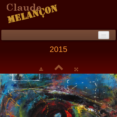
Accueil
2015
Démarche / CV
Peinture
▼
Collection
▼
Évènements
Photos
Liens