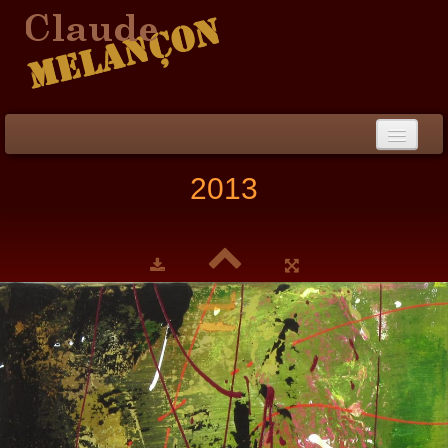
Accueil
2013
Démarche / CV
Peinture
▼
Collection
▼
Évènements
Photos
Liens