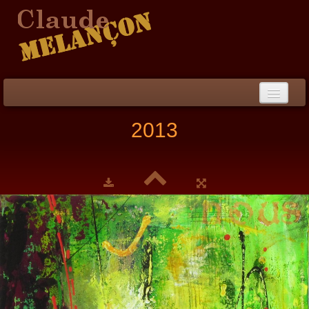
Accueil
2013
Démarche / CV
Peinture
▼
Collection
▼
Évènements
Photos
Liens