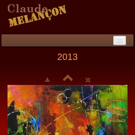
Accueil
2013
Démarche / CV
Peinture
▼
Collection
▼
Évènements
Photos
Liens