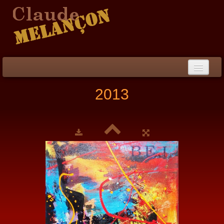
Accueil
2013
Démarche / CV
Peinture
▼
Collection
▼
Évènements
Photos
Liens